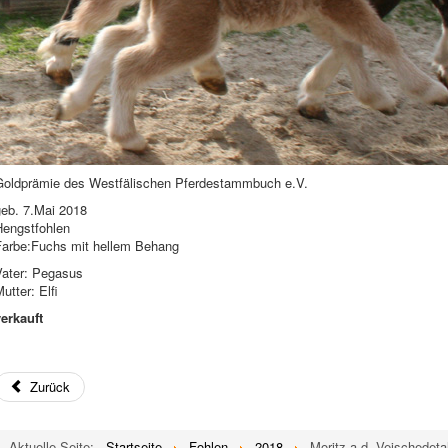
Goldprämie des Westfälischen Pferdestammbuch e.V.
geb. 7.Mai 2018
Hengstfohlen
Farbe:Fuchs mit hellem Behang
Vater: Pegasus
utter: Elfi
verkauft
Zurück
Aktuelle Seite:
Startseite
Fohlen
2018
Moritz a.d. Veischedeta